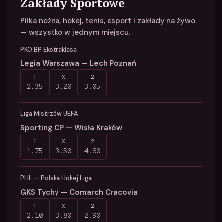
Zakłady Sportowe
Piłka nożna, hokej, tenis, esport i zakłady na żywo
— wszystko w jednym miejscu.
PKO BP Ekstraklasa
Legia Warszawa — Lech Poznań
1
X
2
2.35
3.20
3.05
Liga Mistrzów UEFA
Sporting CP — Wisła Kraków
1
X
2
1.75
3.50
4.80
PHL — Polska Hokej Liga
GKS Tychy — Comarch Cracovia
1
X
2
2.10
3.80
2.90