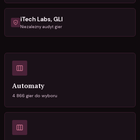
iTech Labs, GLI
Niezależny audyt gier
Automaty
4 866 gier do wyboru