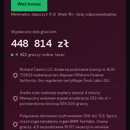
Weź bonus
Minimalny depozyt 11 zł. Wiek 18+. Graj odpowiedzialnie.
Wypłacono dziś graczom
448 814
zł
4 416
graczy online teraz
Richard Casino LLC działa na podstawie licencji nr ALSI-
712622 wydanej przez Anjouan Offshore Finance
Authority. Gry regularnie certyfikuje iTech Labs i GLI.
Średni czas realizacji wypłaty wynosi 4 minuty.
Miesięczny wolumen wypłat przekracza 222 mln zł —
potwierdzone historią 555 000 graczy.
Połączenie chronione szyfrowaniem 256-bit TLS. Spory
rozstrzyga niezależny organ BMM Testlabs. Ocena
graczy: 4,8 na podstawie 18 517 recenzji w serwisie