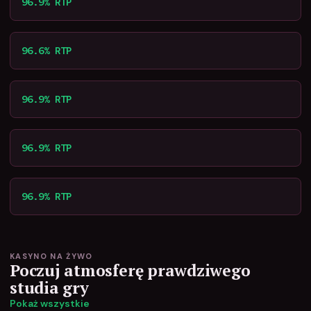
96.9% RTP
Fortune Of Olympus
GAMEART
96.6% RTP
Rosh Immortality Cube Megaways
PRAGMATIC PLAY
96.9% RTP
Jokers Jewels
ISOFTBET
96.9% RTP
Million Coins Respin
96.9% RTP
KASYNO NA ŻYWO
Poczuj atmosferę prawdziwego
studia gry
Pokaż wszystkie