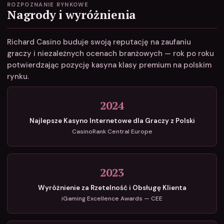
ROZPOZNANIE RYNKOWE
Nagrody i wyróżnienia
Richard Casino buduje swoją reputację na zaufaniu
graczy i niezależnych ocenach branżowych — rok po roku
potwierdzając pozycję kasyna klasy premium na polskim
rynku.
2024
Najlepsze Kasyno Internetowe dla Graczy z Polski
CasinoRank Central Europe
2023
Wyróżnienie za Rzetelność i Obsługę Klienta
iGaming Excellence Awards — CEE