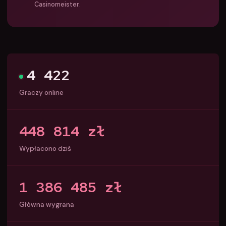
Casinomeister.
4 416
Graczy online
448 814
zł
Wypłacono dziś
1 386 485
zł
Główna wygrana