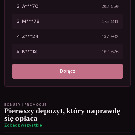
2
A***70
203 550
3
M***78
175 841
4
Z***24
137 032
5
K***13
102 626
Dołącz
BONUSY I PROMOCJE
Pierwszy depozyt, który naprawdę
się opłaca
Zobacz wszystkie