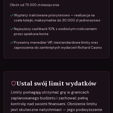
Obrót od 75 000 zł miesięcznie
Wypłaty traktowane priorytetowo — realizacja na
czele kolejki, maksymalnie do 30 000 zł jednorazowo
Najwyższy cashback 10% z osobistym rozliczeniem
przez opiekuna konta
Prywatny menedżer VIP, niestandardowe limity oraz
zaproszenia do zamkniętych wydarzeń Richard Casino
Ustal swój limit wydatków
Limity pomagają utrzymać grę w granicach
zaplanowanego budżetu i zachować pełną
kontrolę nad swoimi finansami. Obniżenie limitu
jest skuteczne natychmiast — jego podwyższenie