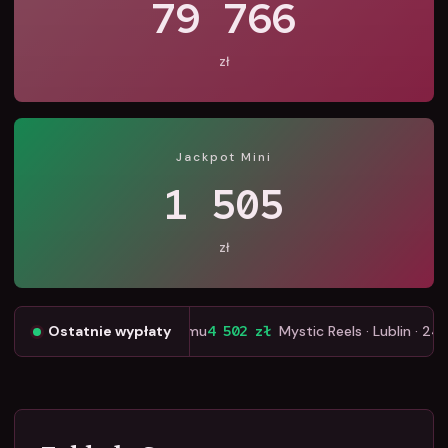
79 782
zł
Jackpot Mini
1 506
zł
 · około 49 min temu
Ostatnie wypłaty
4 502 zł
Mystic Reels · Lublin · 24 min temu
3